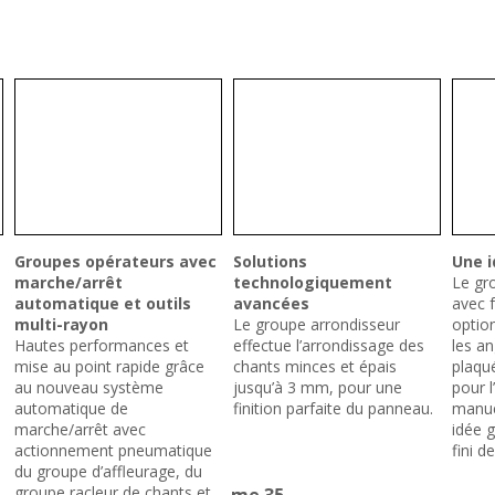
Groupes opérateurs avec
Solutions
Une i
marche/arrêt
technologiquement
Le gr
automatique et outils
avancées
avec f
multi-rayon
Le groupe arrondisseur
optio
Hautes performances et
effectue l’arrondissage des
les a
mise au point rapide grâce
chants minces et épais
plaqué
au nouveau système
jusqu’à 3 mm, pour une
pour l
automatique de
finition parfaite du panneau.
manue
marche/arrêt avec
idée g
actionnement pneumatique
fini d
du groupe d’affleurage, du
groupe racleur de chants et
me 35