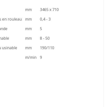
mm
3465 x 710
s en rouleau
mm
0,4 - 3
ande
mm
5
nable
mm
8 - 50
 usinable
mm
190/110
m/min
9