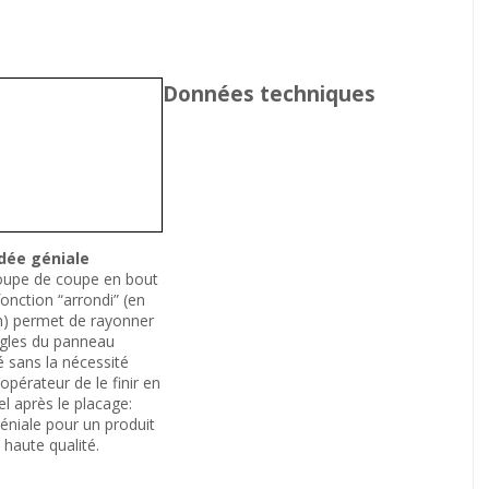
Données techniques
dée géniale
oupe de coupe en bout
onction “arrondi” (en
n) permet de rayonner
ngles du panneau
 sans la nécessité
’opérateur de le finir en
l après le placage:
éniale pour un produit
e haute qualité.