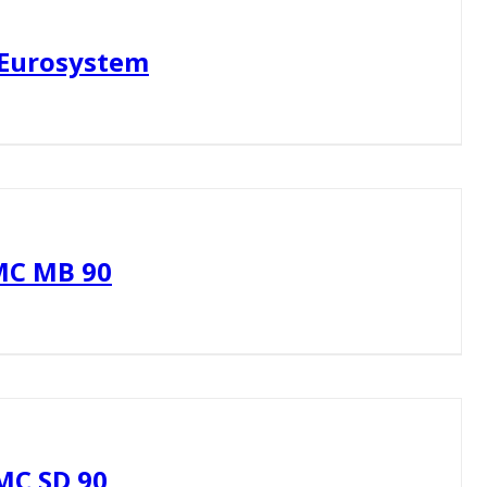
Eurosystem
C MB 90
MC SD 90