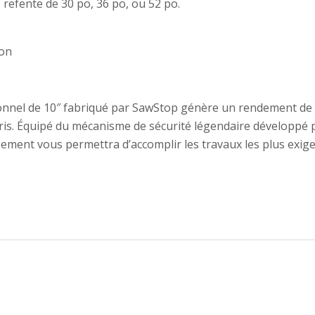
 refente de 30 po, 36 po, ou 52 po.
on
onnel de 10″ fabriqué par SawStop génère un rendement de q
ris. Équipé du mécanisme de sécurité légendaire développé p
ipement vous permettra d’accomplir les travaux les plus exige