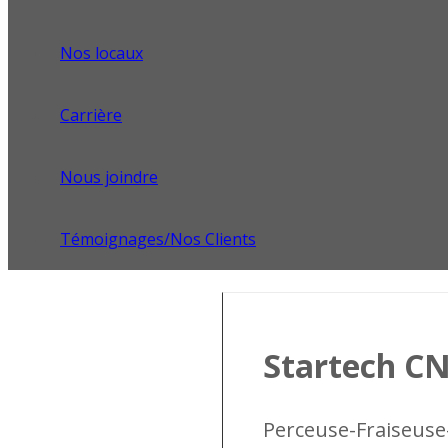
Nos locaux
Carrière
Nous joindre
Témoignages/Nos Clients
Startech CN
Perceuse-Fraiseuse