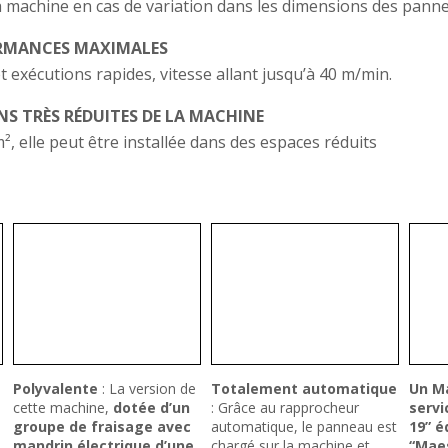
 la machine en cas de variation dans les dimensions des pann
ORMANCES MAXIMALES
 exécutions rapides, vitesse allant jusqu’à 40 m/min.
S TRÈS RÉDUITES DE LA MACHINE
, elle peut être installée dans des espaces réduits
Polyvalente
: La version de
Totalement automatique
Un Ma
cette machine,
dotée d’un
: Grâce au rapprocheur
servi
groupe de fraisage avec
automatique, le panneau est
19” é
mandrin électrique d’une
chargé sur la machine et
“Mae