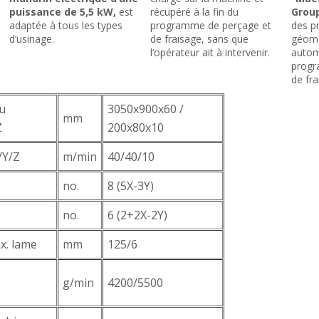
puissance de 5,5 kW,
est
récupéré à la fin du
Group
adaptée à tous les types
programme de perçage et
des p
d’usinage.
de fraisage, sans que
géomé
l’opérateur ait à intervenir.
autom
progr
de fra
u
3050x900x60 /
mm
Z
200x80x10
/Y/Z
m/min
40/40/10
no.
8 (5X-3Y)
no.
6 (2+2X-2Y)
x. lame
mm
125/6
g/min
4200/5500