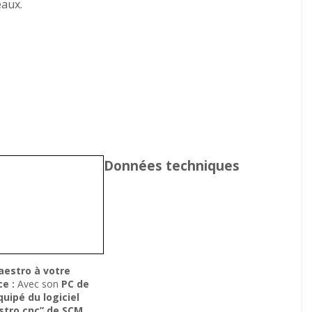
eaux.
Données techniques
estro à votre
ce :
Avec son
PC de
quipé du logiciel
stro cnc” de SCM