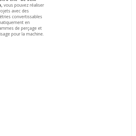
,
vous pouvez réaliser
rojets avec des
tries convertissables
atiquement en
ammes de perçage et
isage pour la machine.