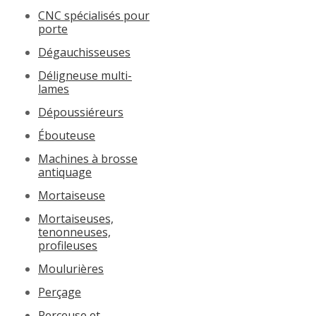
CNC spécialisés pour
porte
Dégauchisseuses
Déligneuse multi-
lames
Dépoussiéreurs
Ébouteuse
Machines à brosse
antiquage
Mortaiseuse
Mortaiseuses,
tenonneuses,
profileuses
Moulurières
Perçage
Perçeuse et