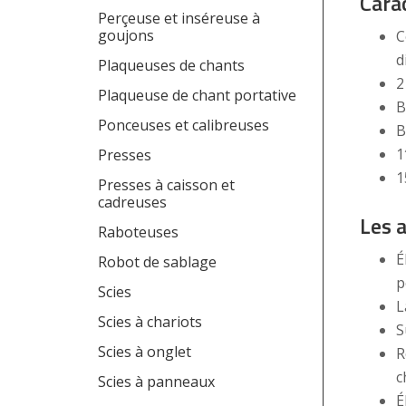
Cara
Perçeuse et inséreuse à
goujons
C
d
Plaqueuses de chants
2
Plaqueuse de chant portative
B
Ponceuses et calibreuses
B
1
Presses
1
Presses à caisson et
cadreuses
Les 
Raboteuses
É
Robot de sablage
p
Scies
L
Scies à chariots
S
Scies à onglet
R
c
Scies à panneaux
É