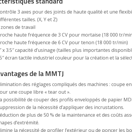
ctéristiques standard
ontrôle 3 axes pour des joints de haute qualité et une flexibi
ifférentes tailles. (X, Y et Z)
 zones de travail
roche haute fréquence de 3 CV pour mortaise (18 000 tr/mi
roche haute fréquence de 6 CV pour tenon (18 000 tr/min)
″ x 3.5″ capacité d’usinage (tailles plus importantes disponi
5″ écran tactile industriel couleur pour la création et la sé
avantages de la MMTJ
limination des réglages compliqués des machines : coupe e
our une coupe libre « tear out ».
a possibilité de couper des profils enveloppés de papier MDF
uppression de la nécessité d’appliquer des incrustations.
éduction de plus de 50 % de la maintenance et des coûts assoc
hapes d’extrémité.
limine la nécessité de profiler l’extérieur ou de poncer les b