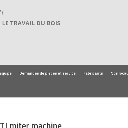
LE TRAVAIL DU BOIS
équipe
Demandes de pièces et service
Fabricants
Nos loca
J miter machine