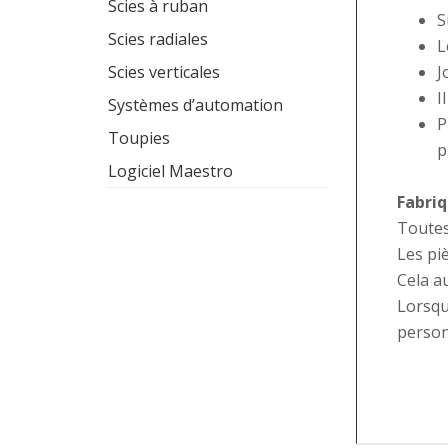
Scies à ruban
S
Scies radiales
L
J
Scies verticales
I
Systèmes d’automation
P
Toupies
p
Logiciel Maestro
Fabriq
Toutes
Les pi
Cela a
Lorsqu
person