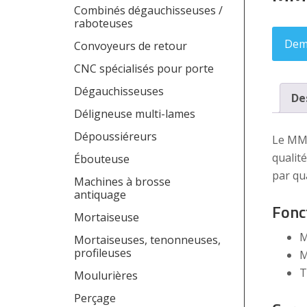
Combinés dégauchisseuses /
raboteuses
Dem
Convoyeurs de retour
CNC spécialisés pour porte
Dégauchisseuses
De
Déligneuse multi-lames
Dépoussiéreurs
Le MMT
qualit
Ébouteuse
par qu
Machines à brosse
antiquage
Fonc
Mortaiseuse
M
Mortaiseuses, tenonneuses,
profileuses
M
T
Moulurières
Perçage