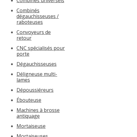
Combinés universels
Combinés
dégauchisseuses /
raboteuses
Convoyeurs de
retour
CNC spécialisés pour
porte
Dégauchisseuses
Déligneuse multi-
lames
Dépoussiéreurs
Ébouteuse
Machines à brosse
antiquage
Mortaiseuse
Mortaiseuses,