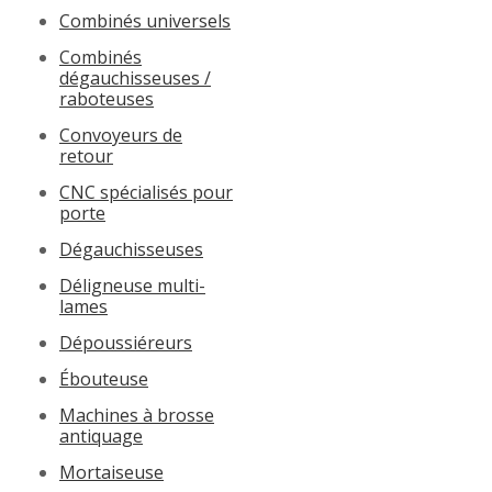
Combinés universels
Combinés
dégauchisseuses /
raboteuses
Convoyeurs de
retour
CNC spécialisés pour
porte
Dégauchisseuses
Déligneuse multi-
lames
Dépoussiéreurs
Ébouteuse
Machines à brosse
antiquage
Mortaiseuse