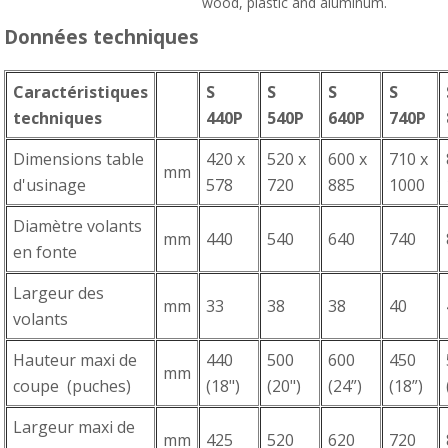
wood, plastic and aluminum.
Données techniques
Caractéristiques
S
S
S
S
techniques
440P
540P
640P
740P
Dimensions table
420 x
520 x
600 x
710 x
mm
d'usinage
578
720
885
1000
Diamètre volants
mm
440
540
640
740
en fonte
Largeur des
mm
33
38
38
40
volants
Hauteur maxi de
440
500
600
450
mm
coupe (puches)
(18")
(20")
(24”)
(18”)
Largeur maxi de
mm
425
520
620
720