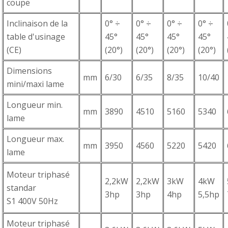
coupe
Inclinaison de la
0° ÷
0° ÷
0° ÷
0° ÷
table d'usinage
45°
45°
45°
45°
(CE)
(20°)
(20°)
(20°)
(20°)
Dimensions
mm
6/30
6/35
8/35
10/40
mini/maxi lame
Longueur min.
mm
3890
4510
5160
5340
lame
Longueur max.
mm
3950
4560
5220
5420
lame
Moteur triphasé
2,2kW
2,2kW
3kW
4kW
standar
3hp
3hp
4hp
5,5hp
S1 400V 50Hz
Moteur triphasé