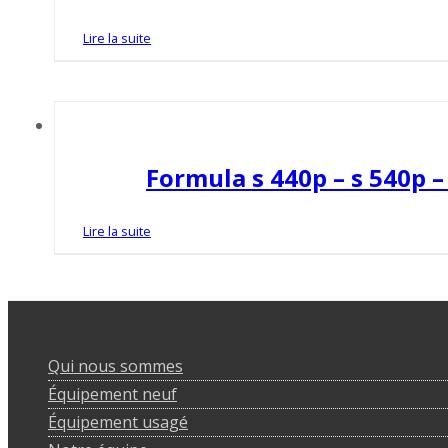
Lire la suite
Formula s 440p – s 540p – 
Lire la suite
Qui nous sommes
Équipement neuf
Équipement usagé