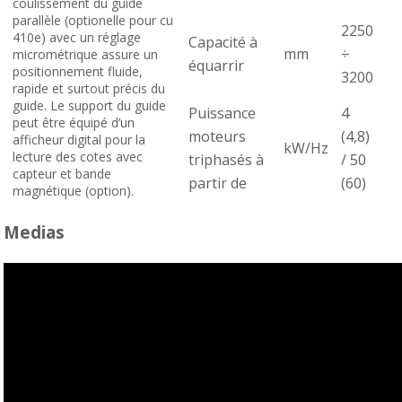
coulissement du guide
parallèle (optionelle pour cu
2250
410e) avec un réglage
Capacité à
mm
÷
micrométrique assure un
équarrir
positionnement fluide,
3200
rapide et surtout précis du
guide. Le support du guide
Puissance
4
peut être équipé d’un
moteurs
(4,8)
afficheur digital pour la
kW/Hz
lecture des cotes avec
triphasés à
/ 50
capteur et bande
partir de
(60)
magnétique (option).
Medias