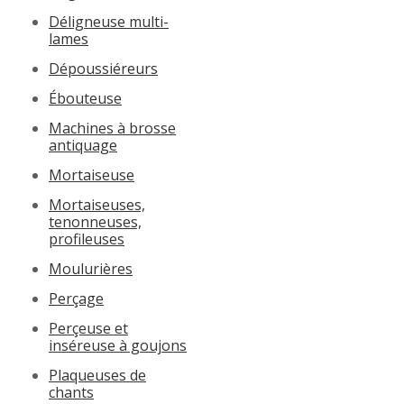
Déligneuse multi-
lames
Dépoussiéreurs
Ébouteuse
Machines à brosse
antiquage
Mortaiseuse
Mortaiseuses,
tenonneuses,
profileuses
Moulurières
Perçage
Perçeuse et
inséreuse à goujons
Plaqueuses de
chants