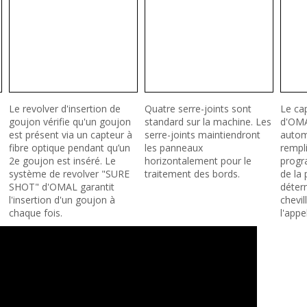
Le revolver d'insertion de
Quatre serre-joints sont
Le cap
goujon vérifie qu'un goujon
standard sur la machine. Les
d'OMA
est présent via un capteur à
serre-joints maintiendront
autom
fibre optique pendant qu’un
les panneaux
rempli
2e goujon est inséré. Le
horizontalement pour le
progr
système de revolver "SURE
traitement des bords.
de la 
SHOT" d'OMAL garantit
déter
l'insertion d'un goujon à
chevil
chaque fois.
l'app