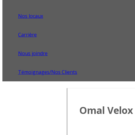
Nos locaux
Carrière
Nous joindre
Témoignages/Nos Clients
Omal Velox