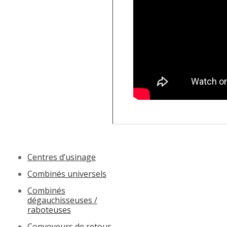
Centres d’usinage
Combinés universels
Combinés
dégauchisseuses /
raboteuses
Convoyeurs de retour