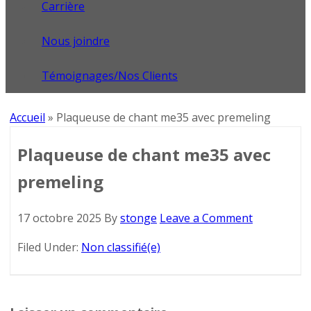
Carrière
Nous joindre
Témoignages/Nos Clients
Accueil
»
Plaqueuse de chant me35 avec premeling
Plaqueuse de chant me35 avec
premeling
17 octobre 2025
By
stonge
Leave a Comment
Filed Under:
Non classifié(e)