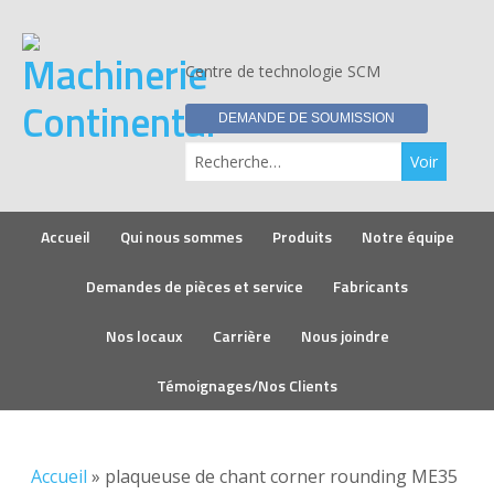
Centre de technologie SCM
DEMANDE DE SOUMISSION
Re
Accueil
Qui nous sommes
Produits
Notre équipe
Demandes de pièces et service
Fabricants
Nos locaux
Carrière
Nous joindre
Témoignages/Nos Clients
Accueil
»
plaqueuse de chant corner rounding ME35