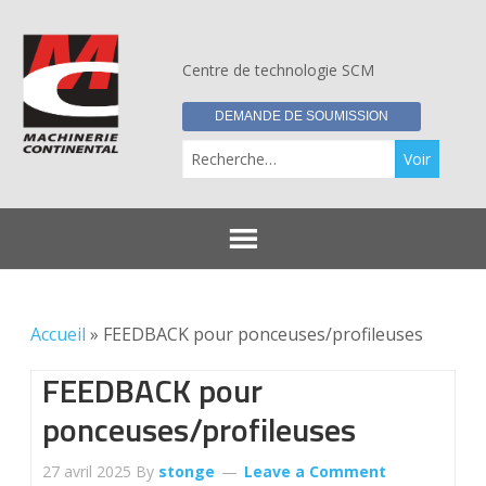
Centre de technologie SCM
DEMANDE DE SOUMISSION
Re
Accueil
»
FEEDBACK pour ponceuses/profileuses
FEEDBACK pour
ponceuses/profileuses
27 avril 2025
By
stonge
Leave a Comment