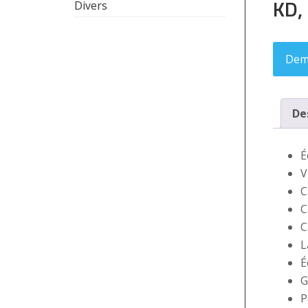
KD,
Divers
Dem
De
É
V
C
C
C
L
É
G
P