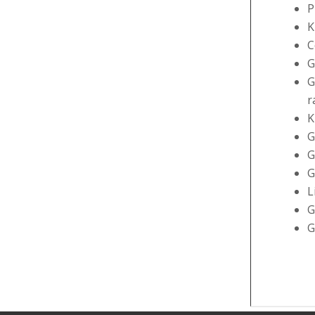
P
K
C
G
G
r
K
G
G
G
L
G
G