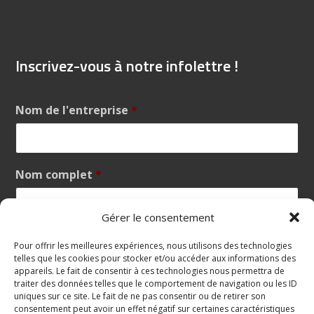
Inscrivez-vous à notre infolettre !
Nom de l'entreprise
*
Nom complet
*
Gérer le consentement
Votre courriel
*
Pour offrir les meilleures expériences, nous utilisons des technologies
telles que les cookies pour stocker et/ou accéder aux informations des
appareils. Le fait de consentir à ces technologies nous permettra de
traiter des données telles que le comportement de navigation ou les ID
uniques sur ce site. Le fait de ne pas consentir ou de retirer son
consentement peut avoir un effet négatif sur certaines caractéristiques